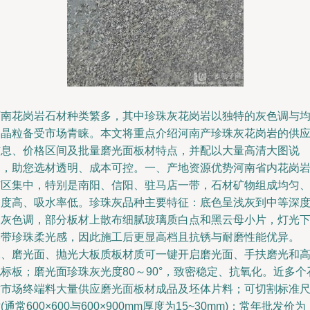
河南花岗岩石材种类繁多，其中珍珠灰花岗岩以独特的灰色调与
匀晶粒备受市场青睐。本文将重点介绍河南产珍珠灰花岗岩的供
信息、价格区间及批量磨光面板材特点，并配以大量高清大图说
明，助您选材透明、成本可控。一、产地资源优势河南省内花岗
矿区集中，特别是南阳、信阳、驻马店一带，石材矿物组成均匀
硬度高、吸水率低。珍珠灰品种主要特征：底色呈浅灰到中等深
银灰色调，部分板材上散布细腻玻璃质白点和黑云母小片，灯光
略带珍珠柔光感，因此施工后更显高档且抗锈与耐磨性能优异。
二、磨光面、抛光大板质板材质可一键开启磨光面、手扶磨光和
标板；磨光面珍珠灰光度80～90°，致密稳定、抗氧化。近多个
材市场终端料大量供应磨光面板材成品及坯体片料；可切割标准
(通常600×600与600×900mm厚度为15~30mm)；常年批发价为