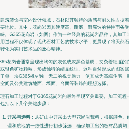
在建筑装饰与室内设计领域，石材以其独特的质感与耐久性占据
重要地位。其中，花岗岩因其硬度高、耐磨、耐腐蚀的特性而备
青睐。G365花岗岩（如图）作为一种经典的花岗岩品种，其加工
应用过程不仅体现了现代石材工艺的技术水平，更展现了将天然
材转化为实用艺术品的匠心精神。
G365花岗岩通常呈现出均匀的灰色或灰黑色基调，夹杂着细腻的
色或银色矿物颗粒，形成独特的结晶纹理。这种自然形成的图案
予了每一块G365板材独一无二的视觉魅力，使其成为高端住宅、
业空间及公共建筑地面、墙面、台面等装饰的理想选择。
大理石加工过程对于G365花岗岩的最终呈现至关重要。加工流程
般包括以下几个关键步骤：
开采与选料
：从矿山中开采出大型花岗岩荒料，根据颜色、
理和质地的一致性进行初步筛选，确保加工出的板材品质均