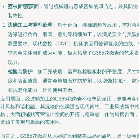
荔枝面/菠萝面
：通过机械锤击形成密集的凹凸点，兼具防滑
装饰性。
边缘加工与异型处理
：对于台面、楼梯踏步等应用，需对板
边缘进行倒角、磨圆、雕刻等精细加工，以满足安全与美观
双重要求。现代数控（CNC）机床的应用使得复杂的曲线、
空甚至立体雕刻成为可能，极大拓展了G365花岗岩的艺术表
现力。
检验与防护
：加工完成后，需严格检验板材的平整度、尺寸
度和表面质量。通常会施加石材防护剂，以增强其抗污、防
和抗老化能力，延长使用寿命。
在应用层面，经过精加工的G365花岗岩不仅坚固耐用，更能与各
设计风格和谐相融。其沉稳的色调适合现代简约、工业风或新中
风格；大面积铺贴可营造出空间的开阔与稳重感；作为厨房台面
则兼顾了美观与极高的实用性。
总而言之，G365花岗岩从原始矿体到精美成品的旅程，是一场融