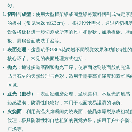
匀。
切割与成型
：使用大型框架锯或圆盘锯将荒料切割成特定厚
的板材（常见为2cm或3cm）。根据设计需求，通过桥切机
设备将板材进一步切割成所需的尺寸和形状，如地板砖、墙
板、厨房台面或洗手盆等。
表面处理
：这是赋予G365花岗岩不同视觉效果和功能特性的
核心环节。常见的表面处理方式包括：
抛光
：通过多道磨削和抛光工序，使表面达到镜面般的光泽
凸显石材的天然纹理与色彩，适用于需要高光泽度和豪华感
区域。
亚光（磨砂）
：表面经细磨处理，呈现柔和、不反光的质感
触感温润，防滑性能较好，常用于地面或易湿滑的场所。
火烧面
：利用高温火焰瞬间灼烧表面，使晶体爆裂形成粗糙
纹理，极具防滑性和自然粗犷的视觉效果，多用于户外台阶
广场等。